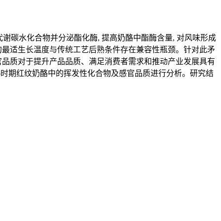
谢碳水化合物并分泌酯化酶, 提高奶酪中酯酶含量, 对风味形成
曲霉的最适生长温度与传统工艺后熟条件存在兼容性瓶颈。针对此矛
感官品质对于提升产品品质、满足消费者需求和推动产业发展具有
成熟时期红纹奶酪中的挥发性化合物及感官品质进行分析。研究结