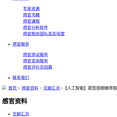
专家资源
感官书籍
感官课程
感官分析软件
感官相关团队及实验室
感官服务
感官测试服务
感官咨询服务
感官评价员招募
联系我们
首页
>
感官资料
>
文献汇总
>
【人工智能】箭型固相微萃取
感官资料
文献汇总