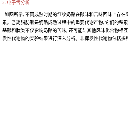
2. 电子舌分析
如图所示, 不同成熟时期的红纹奶酪在酸味和苦味回味上存在显
累。游离脂肪酸是奶酪成熟过程中的重要代谢产物, 它们的积累
基酸和肽类不仅影响奶酪的苦味, 还可能与其他风味化合物相互
发性代谢物的实验结果进行深入分析。非挥发性代谢物包括多种