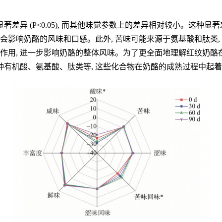
著差异 (P<0.05), 而其他味觉参数上的差异相对较小。这
会影响奶酪的风味和口感。此外, 苦味可能来源于氨基酸和肽类
作用, 进一步影响奶酪的整体风味。为了更全面地理解红纹奶酪
有机酸、氨基酸、肽类等, 这些化合物在奶酪的成熟过程中起