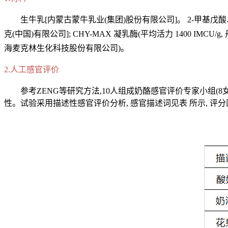
生牛乳[内蒙古蒙牛乳业(集团)股份有限公司]。 2-甲基戊酸、2-甲基
克(中国)有限公司]; CHY-MAX 凝乳酶(平均活力 1400 IMC
海麦克林生化科技股份有限公司)。
2.人工感官评价
参考ZENG等研究方法,10人组成奶酪感官评价专家小组(8
性。试验采用描述性感官评价分析, 感官描述词见表 所示, 评