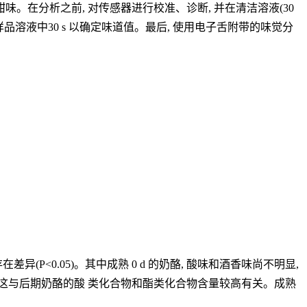
味。在分析之前, 对传感器进行校准、诊断, 并在清洁溶液(30
下来, 将传感器浸入样品溶液中30 s 以确定味道值。最后, 使用电子舌附带的味觉分
<0.05)。其中成熟 0 d 的奶酪, 酸味和酒香味尚不明显,
。这与后期奶酪的酸 类化合物和酯类化合物含量较高有关。成熟