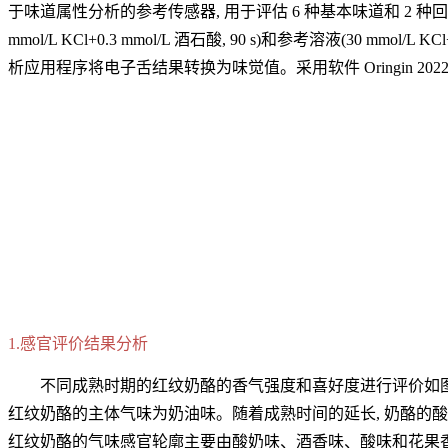
于味道属性分析的参考传感器, 用于评估 6 种基本味道和 2 
mmol/L KCl+0.3 mmol/L 酒石酸, 90 s)和参考溶液(30 m
析应用程序将电子舌结果转换为味觉值。采用软件 Oringin 20
1.感官评价结果分析
不同成熟时期的红纹奶酪的香气强度和喜好度进行评价如图所示。
红纹奶酪的主体气味为奶油味。随着成熟时间的延长, 奶酪的酸
红纹奶酪的气味感官轮廓主要由酸奶味、酒香味、酸味和花果