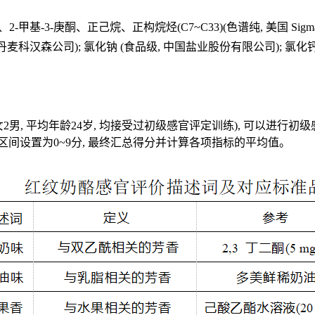
-3-庚酮、正己烷、正构烷烃(C7~C33)(色谱纯, 美国 Sigma-Al
U/g, 丹麦科汉森公司); 氯化钠 (食品级, 中国盐业股份有限公司);
女2男, 平均年龄24岁, 均接受过初级感官评定训练), 可以进
分区间设置为0~9分, 最终汇总得分并计算各项指标的平均值。