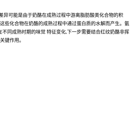
种显著差异可能是由于奶酪在成熟过程中游离脂肪酸类化合物的积
, 这些化合物在奶酪的成熟过程中通过蛋白质的水解而产生。氨
在不同成熟时期的味觉 特征变化,下一步需要结合红纹奶酪非挥
着关键作用。