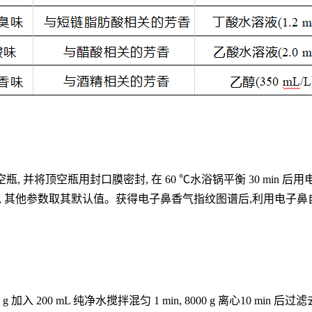
顶空瓶, 并将顶空瓶用封口膜密封, 在 60 ℃水浴锅平衡 30 mi
 1 L/min, 其他参数取其默认值。获得电子鼻香气指纹图谱后,利用电
 加入 200 mL 纯净水搅拌混匀 1 min, 8000 g 离心10 m