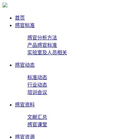
首页
感官标准
感官分析方法
产品感官标准
实验室及人员相关
感官动态
标准动态
行业动态
培训会议
感官资料
文献汇总
感官课堂
感官资源