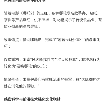
随着电影《哪吒2》的走红，各种哪吒联名款手办、贴纸、
茶饮等产品爆红，供不应求，对此也揭示了传统食品业、茶
饮业创新的深层逻辑：
故事锚点：借助哪吒IP，完成了“莲藕-藕粉-重生”的叙事闭
环；
仪式重构：附赠“风火轮搅拌勺”“混天绫杯套”，将冲泡行为
转化为“召唤哪吒”的仪式；
情绪价值：限量包装印有哪吒流泪的特写，称“吃藕粉时仿
佛在消化他的孤独。”
感官科学与前沿技术强化文化联结