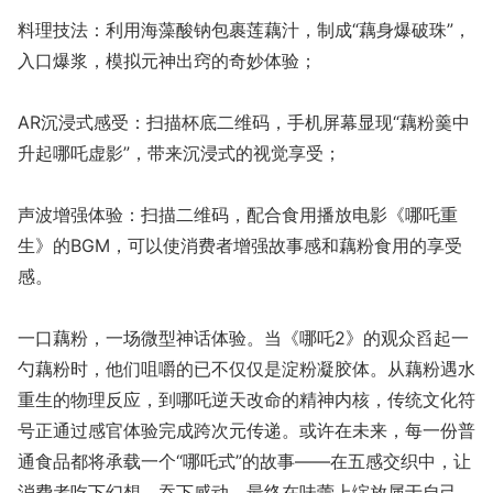
料理技法：利用海藻酸钠包裹莲藕汁，制成“藕身爆破珠”，
入口爆浆，模拟元神出窍的奇妙体验；
AR沉浸式感受：扫描杯底二维码，手机屏幕显现“藕粉羹中
升起哪吒虚影”，带来沉浸式的视觉享受；
声波增强体验：扫描二维码，配合食用播放电影《哪吒重
生》的BGM，可以使消费者增强故事感和藕粉食用的享受
感。
一口藕粉，一场微型神话体验。当《哪吒2》的观众舀起一
勺藕粉时，他们咀嚼的已不仅仅是淀粉凝胶体。从藕粉遇水
重生的物理反应，到哪吒逆天改命的精神内核，传统文化符
号正通过感官体验完成跨次元传递。或许在未来，每一份普
通食品都将承载一个“哪吒式”的故事——在五感交织中，让
消费者吃下幻想，吞下感动，最终在味蕾上绽放属于自己