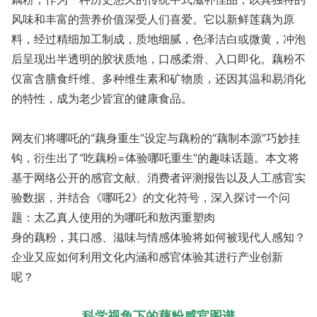
风味和丰富的营养价值深受人们喜爱。它以新鲜莲藕为原
料，经过精细加工制成，质地细腻，色泽洁白或微黄，冲泡
后呈现出半透明的胶状质地，口感柔滑、入口即化。藕粉不
仅富含膳食纤维、多种维生素和矿物质，还因其温和易消化
的特性，成为老少皆宜的健康食品。
网友们将哪吒的“藕身重生”设定与藕粉的“藕制本源”巧妙挂
钩，衍生出了“吃藕粉=体验哪吒重生”的趣味话题。本文将
基于网络公开的感官文献、消费者评测报告以及人工感官实
验数据，并结合《哪吒2》的文化符号，深入探讨一个问
题：太乙真人使用的为哪吒和敖丙重塑肉
身的藕粉，其口感、滋味与情感体验将如何被现代人感知？
企业又应如何利用文化内涵和感官体验其进行产业创新
呢？
科学视角下的藕粉感官图谱