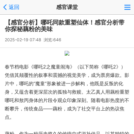
返回
感官课堂
【感官分析】哪吒同款重塑仙体！感官分析带
你探秘藕粉的美味
2025-02-19 07:48 浏览:
646
春节档电影《哪吒2之魔童闹海》（以下简称《哪吒2》）
凭借其颠覆性的叙事和震撼的视觉美学，成为票房爆款。影
片中，哪吒的“魔童”形象被进一步解构，他既是反叛的化
身，又蕴含着更深层次的孤独与救赎。太乙真人用藕粉重塑
哪吒和敖丙身体的片段令观众印象深刻。随着电影热度的不
断攀升，传统食品——藕粉，成为了社交平台上的热议焦
点。
藕粉，作为一种历史悠久的传统中式滋补佳品，以其独特的