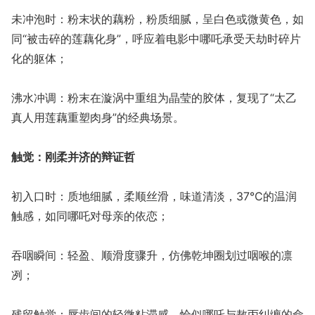
未冲泡时：粉末状的藕粉，粉质细腻，呈白色或微黄色，如
同“被击碎的莲藕化身”，呼应着电影中哪吒承受天劫时碎片
化的躯体；
沸水冲调：粉末在漩涡中重组为晶莹的胶体，复现了“太乙
真人用莲藕重塑肉身”的经典场景。
触觉：刚柔并济的辩证哲
初入口时：质地细腻，柔顺丝滑，味道清淡，37℃的温润
触感，如同哪吒对母亲的依恋；
吞咽瞬间：轻盈、顺滑度骤升，仿佛乾坤圈划过咽喉的凛
冽；
残留触觉：唇齿间的轻微粘滞感，恰似哪吒与敖丙纠缠的命