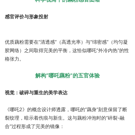
感官评价与形象投射
优质藕粉需要在“清透感”（高透光率）与“绵密感”（均匀凝
胶网络）之间取得完美的平衡，这恰似哪吒“外冷内热”的性
格张力。
解构“哪吒藕粉”的五官体验
视觉：破碎与重生的美学表达
《哪吒2》的概念设计师透露，哪吒的“藕身”刻意保留了断
裂纹理，暗示着伤痕与新生。这与藕粉冲泡时的“碎裂-融
合”过程形成了完美的镜像：