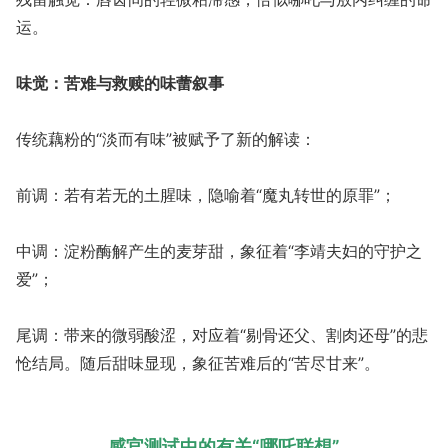
运。
味觉：苦难与救赎的味蕾叙事
传统藕粉的“淡而有味”被赋予了新的解读：
前调：若有若无的土腥味，隐喻着“魔丸转世的原罪”；
中调：淀粉酶解产生的麦芽甜，象征着“李靖夫妇的守护之
爱”；
尾调：带来的微弱酸涩，对应着“剔骨还父、割肉还母”的悲
怆结局。随后甜味显现，象征苦难后的“苦尽甘来”。
感官测试中的有关“哪吒联想”