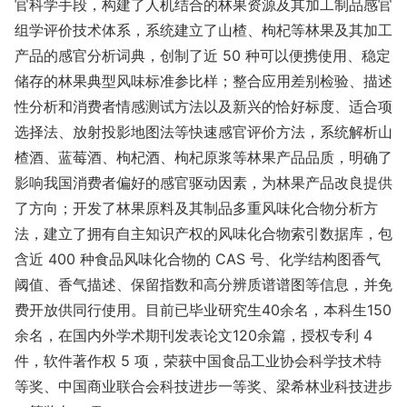
官科学手段，构建了人机结合的林果资源及其加工制品感官
组学评价技术体系，系统建立了山楂、枸杞等林果及其加工
产品的感官分析词典，创制了近 50 种可以便携使用、稳定
储存的林果典型风味标准参比样；整合应用差别检验、描述
性分析和消费者情感测试方法以及新兴的恰好标度、适合项
选择法、放射投影地图法等快速感官评价方法，系统解析山
楂酒、蓝莓酒、枸杞酒、枸杞原浆等林果产品品质，明确了
影响我国消费者偏好的感官驱动因素，为林果产品改良提供
了方向；开发了林果原料及其制品多重风味化合物分析方
法，建立了拥有自主知识产权的风味化合物索引数据库，包
含近 400 种食品风味化合物的 CAS 号、化学结构图香气
阈值、香气描述、保留指数和高分辨质谱谱图等信息，并免
费开放供同行使用。目前已毕业研究生40余名，本科生150
余名，在国内外学术期刊发表论文120余篇，授权专利 4
件，软件著作权 5 项，荣获中国食品工业协会科学技术特
等奖、中国商业联合会科技进步一等奖、梁希林业科技进步