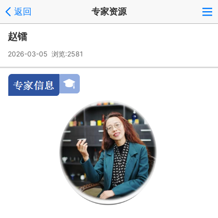
返回
专家资源
赵镭
2026-03-05 浏览:
2581