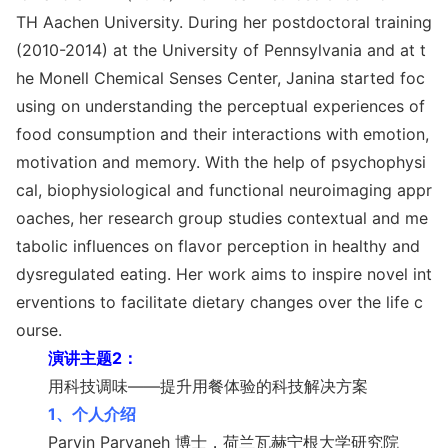
TH Aachen University. During her postdoctoral training
(2010-2014) at the University of Pennsylvania and at t
he Mo
nell Chemical Senses Center, Janina started foc
using on understanding the perceptual experiences of
food co
nsumption and their interactions with emotion,
motivation and memory. With the help of psychophysi
cal, biophysiological and functio
nal neuroimaging appr
oaches, her research group studies co
ntextual and me
tabolic influences on flavor perception in healthy and
dysregulated eating. Her work aims to inspire novel int
erventions to facilitate dietary changes over the life c
ourse.
演讲主题2：
用科技调味——提升用餐体验的科技解决方案
1、个人介绍
Parvin Parvaneh 博士，荷兰瓦赫宁根大学研究院