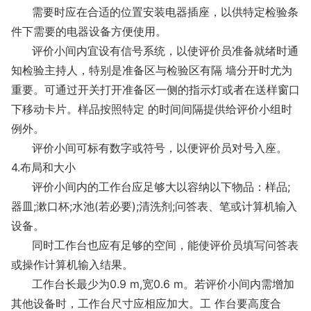
需要时应在合适的位置安装电器插座，以供特定检验条
件下需要的电器设备方便使用。
评价小间内宜设有信号系统，以使评价员准备就绪时通
知检验主持人，特别是准备区与检验区有隔 墙分开时尤为
重要。可通过开关打开准备区一侧的指示灯或者在送样窗口
下移动卡片。样品按照特定 的时间间隔提供给评价小组时
例外。
评价小间可标有数字或符号，以便评价员对号入座。
4.布局和大小
评价小间内的工作台应足够大以容纳以下物品：样品;
器皿;漱口杯;水池(若必要);清洗剂;问答表、笔或计算机输入
设备。
同时工作台也应有足够的空间，能使评价员填写问答表
或操作计算机输入结果。
工作台长最少为0.9 m,宽0.6 m。若评价小间内需增加
其他设备时，工作台尺寸应相应加大。工 作台要高度合