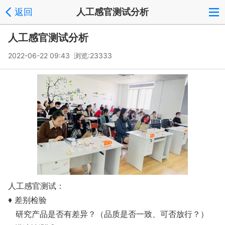
返回
人工感官测试分析
人工感官测试分析
2022-06-22 09:43 浏览:
23333
人工感官测试：
♦ 差别检验
研究产品是否有差异？（品质是否一致、可否放行？）