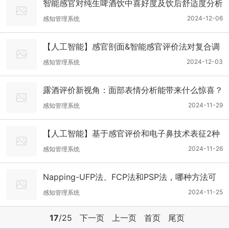
智能感官对纯生啤酒饮中喜好度及饮后舒适度分析
2024-12-06
感知管理系统
【人工智能】感官剖面&智能感官评价法对复合调
味汁配方研究
2024-12-03
感知管理系统
露酒评价新视角：面部表情分析能带来什么惊喜？
2024-11-29
感知管理系统
【人工智能】基于感官评价和电子鼻技术表征2种
羌活挥发油气味特征
2024-11-26
感知管理系统
Napping-UFP法、FCP法和PSP法，哪种方法可
以快速、准确的区分产品感官特征？
2024-11-25
感知管理系统
17
/25
下一页
上一页
首页
尾页