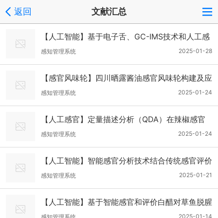
返回
文献汇总
【人工智能】基于电子舌、GC-IMS技术和人工感
官评价对小儿感冒颗粒的气味分析及口感改善研究
2025-01-28
感知管理系统
【感官风味轮】四川晒露酱油感官风味轮构建及应
用
2025-01-24
感知管理系统
【人工感官】定量描述分析（QDA）在辣椒感官
风味特性中的应用研究
2025-01-24
感知管理系统
【人工智能】智能感官分析技术结合传统感官评价
对细点圆趾蟹蟹肉制品品质特性研究
2025-01-21
感知管理系统
【人工智能】基于智能感官和评价白醋对草鱼脱腥
效果
2025-01-14
感知管理系统