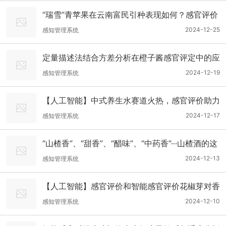
“瑞雪”青苹果在云南富民引种表现如何？感官评价
来解密！
2024-12-25
感知管理系统
定量描述法结合方差分析在橙子酱感官评定中的应
用
2024-12-19
感知管理系统
【人工智能】中式养生水赛道火热，感官评价助力
产品感官品质提升，经典案例邀您共享！
2024-12-17
感知管理系统
“山楂香”、“甜香”、“醋味”、“中药香”···山楂酒的这
12个感官属性研发和质控要关注
2024-12-13
感知管理系统
【人工智能】感官评价和智能感官评价花椒芽对香
菇酱风味的影响
2024-12-10
感知管理系统