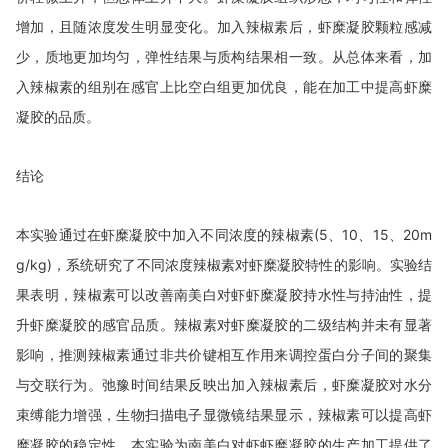
增加，且随浓度发生明显变化。加入辣椒素后，虾糜凝胶颗粒感减
少，质地更加均匀，弹性结果与质构结果相一致。从总体来看，加
入辣椒素的组别在感官上比空白组更加优良，能在加工中提高虾糜
凝胶的品质。
结论
本实验通过在虾糜凝胶中加入不同浓度的辣椒素
(5
、
10
、
15
、
20m
g/kg)
，系统研究了不同浓度辣椒素对虾糜凝胶特性的影响。实验结
果表明，辣椒素可以改善南美白对虾虾糜凝胶持水性与持油性，提
升虾糜凝胶的感官品质。辣椒素对虾糜凝胶的二级结构并未有显著
影响，推测辣椒素通过非共价键相互作用来调控蛋白分子间的聚集
与交联行为。弛豫时间结果反映出加入辣椒素后，虾糜凝胶对水分
束缚能力增强，生物扫描电子显微镜结果显示，辣椒素可以提高虾
糜凝胶的稳定性。本实验为南美白对虾虾糜凝胶的生产加工提供了