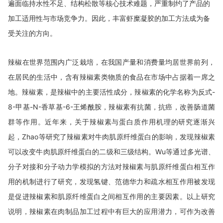
遍面临持水性不足、结构松散等核心技术难题，严重制约了产品的
加工适用性与市场竞争力。因此，丰富虾糜凝胶的加工方法成为备
受关注的方向。
辣椒在世界范围内广泛栽培，在我国产量和消费量均居世界前列，
在居民的生活中，含有辣椒素类物质的食品在市场中占据着一席之
地。辣椒素，是辣椒中的主要活性成分，辣椒素的化学名称为反式
-
8-
甲基
-N-
香草基
-6-
王烯酰胺，辣椒素有抗菌，抗癌，改善肠道菌
群等作用。近年来，关于辣椒素与蛋白质作用机理的研究逐渐兴
起，
Zhao
等研究了辣椒素对牛肉肌原纤维蛋白的影响，发现辣椒素
可以改变牛肉肌原纤维蛋白的二级和三级结构。
Wu
等通过多光谱、
分子对接和分子动力学模拟的方法对辣椒素与肌原纤维蛋白相互作
用的机制进行了研究，发现氢键、范德华力和疏水相互作用被发现
是促进辣椒素和肌原纤维蛋白之间相互作用的主要因素。以上研究
说明，辣椒素在肉制品加工过程中有巨大的应用潜力，可作为改善