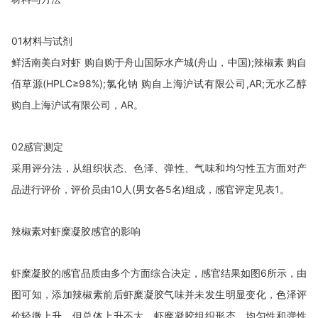
01
材料与试剂
鲜活南美白对虾
购自购于舟山国际水产城
(
舟山，中国
);
辣椒素 购自
佰草源
(HPLC
≥
98%);
氯化钠 购自上海沪试有限公司
,AR;
无水乙醇
购自上海沪试有限公司，
AR
。
02
感官测定
采用评分法，从组织状态、色泽、弹性、气味和均匀性五方面对产
品进行评价，评价员由
10
人
(
男女各
5
名
)
组成，感官评定见表
1
。
辣椒素对虾糜凝胶感官的影响
虾糜凝胶的感官品质由多个方面综合决定，感官结果如图
6
所示，由
图可知，添加辣椒素前后虾糜凝胶气味并未发生明显变化，色泽评
价轻微上升，但总体上升不大。虾糜凝胶组织形态，均匀性和弹性