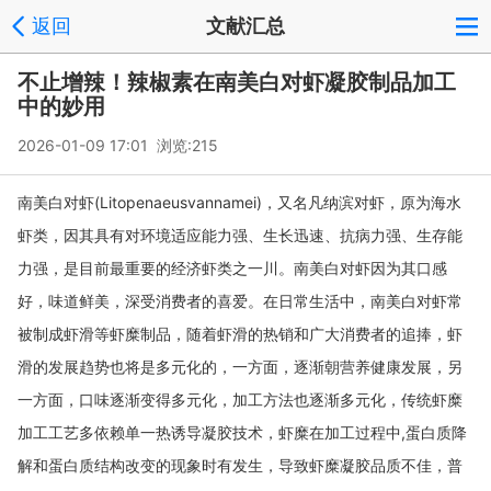
返回
文献汇总
不止增辣！辣椒素在南美白对虾凝胶制品加工
中的妙用
2026-01-09 17:01 浏览:
215
(Litopenaeusvannamei)
南美白对虾
，又名凡纳滨对虾，原为海水
虾类，因其具有对环境适应能力强、生长迅速、抗病力强、生存能
力强，是目前最重要的经济虾类之一川。南美白对虾因为其口感
好，味道鲜美，深受消费者的喜爱。在日常生活中，南美白对虾常
被制成虾滑等虾糜制品，随着虾滑的热销和广大消费者的追捧，虾
滑的发展趋势也将是多元化的，一方面，逐渐朝营养健康发展，另
一方面，口味逐渐变得多元化，加工方法也逐渐多元化，传统虾糜
,
加工工艺多依赖单一热诱导凝胶技术，虾糜在加工过程中
蛋白质降
解和蛋白质结构改变的现象时有发生，导致虾糜凝胶品质不佳，普