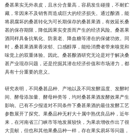
桑甚果实无外表皮，且水分含量高，容易发生碰撞，不耐贮
藏，常因来不及销售而造成巨大的经济损失。通过酿酒，能
将易腐坏的桑甚转化为可长期保存的桑甚果酒，有效延长桑
甚的保存期限，降低因果实变质而产生的经济风险。桑甚果
酒同样具备抗氧化、防衰老、降血糖等潜在的保健功效。同
时，桑甚果酒果香浓郁、口感醇厚，能给消费者带来嗅觉和
味觉上的双重体验。因此。桑甚酿酒研究无论是对于解决桑
甚产业现存问题，还是挖掘其潜在经济价值和市场潜力，都
具有十分重要的意义。
研究表明，不同桑甚品种、产地以及不同发酵温度、发酵时
间、酵母添加量、酵母种类等，均对桑甚果酒发酵效果产生
影响。已有不少报道对不同条件下桑甚果酒的最佳发酵工艺
参数展开了探究。果桑品种无籽大十属中熟优良品种，近年
来，在河南省三门峡市等地发展较快，为果农增收作出了很
大贡献，但也和其他果桑品种一样，存在果实易坏等问题，