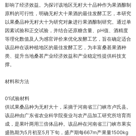
影响了经济效益。为探讨该地区无籽大十品种作为果酒酿制
原料的可行性，明确无籽大十果酒的最佳发酵工艺，本研究
以果桑品种无籽大十为研究对象进行果酒酿制研究。通过单
因素试验和正交试验，并结合还原糖含量、pH值、酒精度
等理化数值及人为感官评价来优化发酵工艺，旨在确定适合
该品种在该种植地区的最佳发酵工艺，为丰富桑甚果酒种
类、提升当地桑甚产业经济效益和产业稳定性提供科技支
撑。
材料和方法
01试验材料
供试果桑品种为无籽大十，采摘于河南省三门峡市卢氏县。
该品种由广东省农业科学院蚕业与农产品加工研究所培育而
成，是果叶两用三倍体品种。该品种在河南省三门峡市果实
盛熟期为5月初至5月下旬，盛产期每667m产果量1500kg