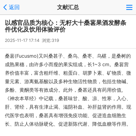
返回
文献汇总
以感官品质为核心：无籽大十桑葚果酒发酵条
件优化及饮用体验评价
2025-11-17 17:14 浏览:
319
桑葚(Fucusmo)又叫桑甚子、桑乌、桑枣、乌椹，是桑树的
成熟果穗，由许多小而瘦的果实组成，长1~3 cm。桑葚营
养价值丰富，富含粗纤维、粗蛋白、胡萝卜素、矿物质、微
量元素、游离氨基酸以及多种生物活性物质，包括生物碱、
多酚、黄酮类等有效成分。此外，桑甚还具有药用价值,
《神农本草经》中记载，桑甚味甘、酸、凉、性寒，入心、
肝、肾经，具有生津止渴、滋阴补血、补肝益肾的作用。现
代医学也表明，桑甚具有增强免疫功能、促进造血细胞生
长、防止人体动脉硬化、促进新陈代谢、降低血糖等作用。