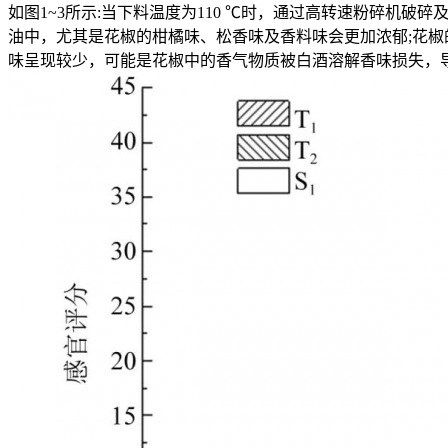
如图1~3所示:当下料温度为110 ℃时，通过高转速粉碎机
油中，尤其是花椒的柑橘味、松香味及香料味会更加浓郁;花椒
味呈现较少，可能是花椒中的香气物质被白酒溶解香味损失，