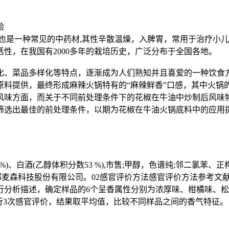
验
也是一种常见的中药材,其性辛散温燥，入脾胃，常用于治疗小儿
性，在我国有2000多年的栽培历史，广泛分布于全国各地。
化、菜品多样化等特点，逐渐成为人们熟知并且喜爱的一种饮食
原料提供，最终形成麻辣火锅特有的“麻辣鲜香”口感，其中火锅
风味方面，而关于不同前处理条件下的花椒在牛油中炒制后风味
筛选出最佳的前处理条件，以期为花椒在牛油火锅底料中的应用
%)、白酒(乙醇体积分数53 %),市售;甲醇，色谱纯;邻二氯苯、
,中国成都麦森科技股份有限公司。02感官评价方法感官评价方法参考
行分析描述，确定样品的6个呈香属性分别为浓厚味、柑橘味、
样品进行3次感官评价，结果取平均值，比较不同样品之间的香气特征。