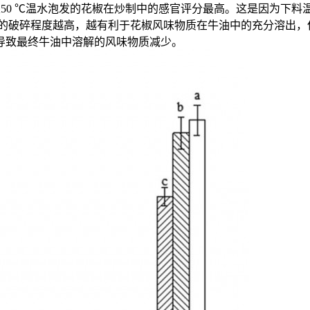
破碎及50 ℃温水泡发的花椒在炒制中的感官评分最高。这是因为
的破碎程度越高，越有利于花椒风味物质在牛油中的充分溶出，
导致最终牛油中溶解的风味物质减少。