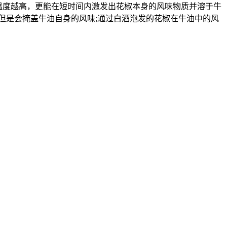
下料温度越高，更能在短时间内激发出花椒本身的风味物质并溶于牛
但是会掩盖牛油自身的风味;通过白酒泡发的花椒在牛油中的风