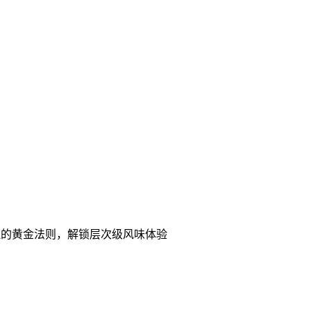
理的黄金法则，解锁层次级风味体验