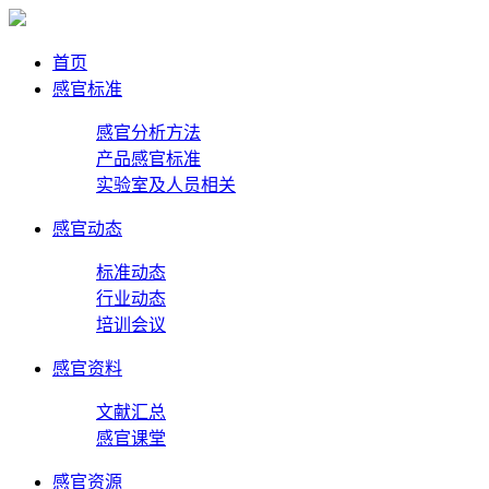
首页
感官标准
感官分析方法
产品感官标准
实验室及人员相关
感官动态
标准动态
行业动态
培训会议
感官资料
文献汇总
感官课堂
感官资源