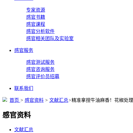
专家资源
感官书籍
感官课程
感官分析软件
感官相关团队及实验室
感官服务
感官测试服务
感官咨询服务
感官评价员招募
联系我们
首页
>
感官资料
>
文献汇总
>
精准拿捏牛油麻香！花椒处
感官资料
文献汇总