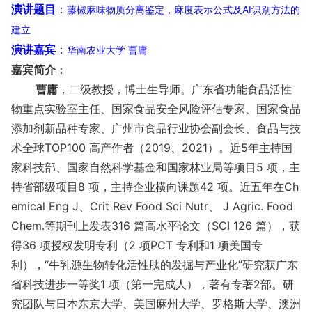
演讲题目
：
藤椒麻味物质分离鉴定，麻度表示公式及AI识别方法的
建立
演讲嘉宾
：
华南农业大学 曹庸
嘉宾简介
：
曹庸
，二级教授，博士生导师。广东省功能食品活性
物重点实验室主任、国家食品安全风险评估专家、国家食品
添加剂新品种专家、广州市食品行业协会副会长、食品与技
术全球TOP100 高产作者（2019、2021）。近5年主持国
家科技部、国家自然科学基金和国家林业局等项目5 项，主
持省部级项目8 项，主持企业横向课题42 项。近五年在Ch
emical Eng J、Crit Rev Food Sci Nutr、 J Agric. Food
Chem.等期刊上发表316 篇高水平论文（SCI 126 篇），获
得36 项授权发明专利（2 项PCT 专利和1 项美国专
利），“牛乳源生物转化活性肽的发掘与产业化”研究获广东
省科技进步一等奖1 项（第一完成人），著有专著2部。研
究团队与日本东京大学、美国麻州大学、罗格斯大学、澳洲