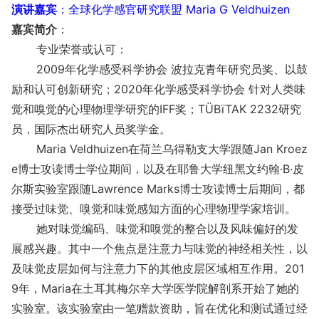
演讲嘉宾
：
全球化学感官研究联盟 Maria G Veldhuizen
嘉宾简介
：
专业荣誉或认可：
2009年化学感受科学协会 波拉克青年研究员奖、以鼓
励和认可创新研究；2020年化学感受科学协会 针对人类味
觉和嗅觉的心理物理学研究的IFF奖；TÜBïTAK 2232研究
员，国际杰出研究人员奖学金。
Maria Veldhuizen在荷兰乌得勒支大学跟随Jan Kroez
e博士攻读博士学位期间，以及在耶鲁大学纽黑文约翰·B·皮
尔斯实验室跟随Lawrence Marks博士攻读博士后期间，都
接受过味觉、嗅觉和味觉感知方面的心理物理学家培训。
她对味觉编码、味觉和嗅觉的整合以及风味偏好的发
展感兴趣。其中一个焦点是注意力与味觉的神经相关性，以
及味觉皮层如何与注意力下的其他皮层区域相互作用。201
9年，Maria在土耳其梅尔辛大学医学院解剖系开始了她的
实验室。该实验室由一笔赠款资助，旨在优化和测试通过经